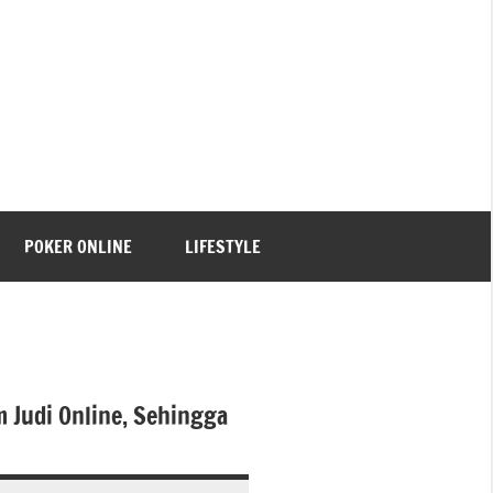
POKER ONLINE
LIFESTYLE
 Judi Online, Sehingga