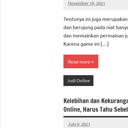
November 19, 2021
dokerot
No
comments
Tentunya ini juga merupakan
dan berujung pada niat ban
dan memainkan permainan jud
Karena game ini […]
Read more
Judi Online
Kelebihan dan Kekuranga
Online, Harus Tahu Sebe
July 9, 2021
dokerot
No