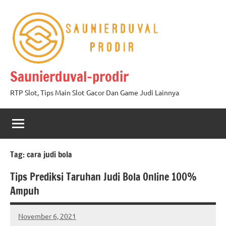
Skip
to
content
Saunierduval-prodir
RTP Slot, Tips Main Slot Gacor Dan Game Judi Lainnya
Tag:
cara judi bola
Tips Prediksi Taruhan Judi Bola Online 100%
Ampuh
November 6, 2021
dokerot