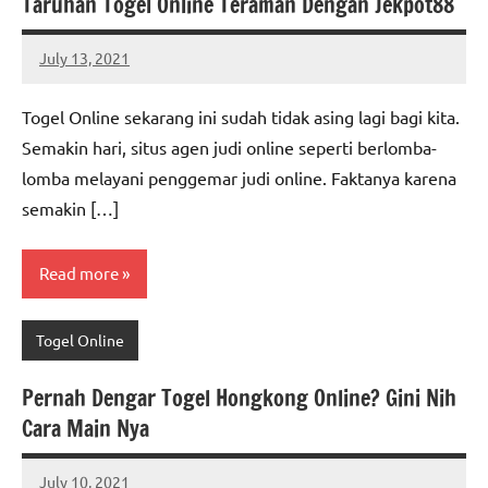
Taruhan Togel Online Teraman Dengan Jekpot88
July 13, 2021
dokerot
No
comments
Togel Online sekarang ini sudah tidak asing lagi bagi kita.
Semakin hari, situs agen judi online seperti berlomba-
lomba melayani penggemar judi online. Faktanya karena
semakin […]
Read more
Togel Online
Pernah Dengar Togel Hongkong Online? Gini Nih
Cara Main Nya
July 10, 2021