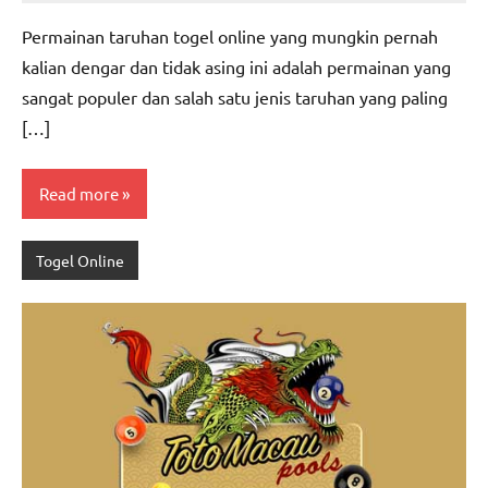
comments
Permainan taruhan togel online yang mungkin pernah
kalian dengar dan tidak asing ini adalah permainan yang
sangat populer dan salah satu jenis taruhan yang paling
[…]
Read more
Togel Online