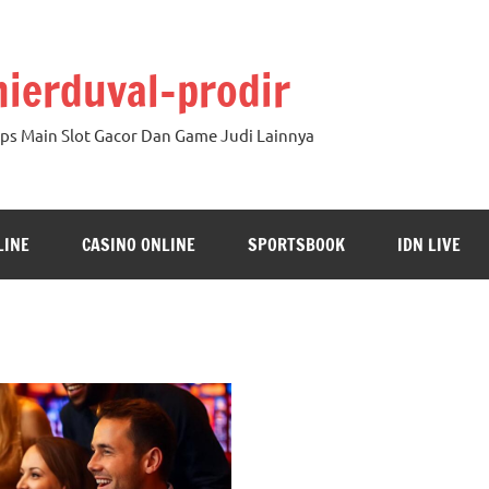
ierduval-prodir
Tips Main Slot Gacor Dan Game Judi Lainnya
LINE
CASINO ONLINE
SPORTSBOOK
IDN LIVE