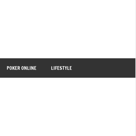
POKER ONLINE
LIFESTYLE