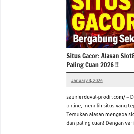
Situs Gacor: Alasan Slot
Paling Cuan 2026 !!
January 8, 2026
fawm08d7
saunierduval-prodir.com/ – 
online, memilih situs yang t
Temukan alasan mengapa slot
dan paling cuan! Dengan vari