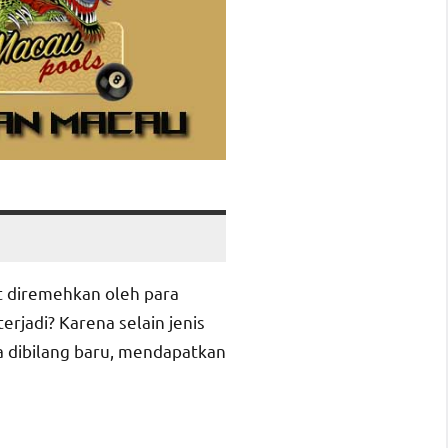
t diremehkan oleh para
terjadi? Karena selain jenis
sa dibilang baru, mendapatkan