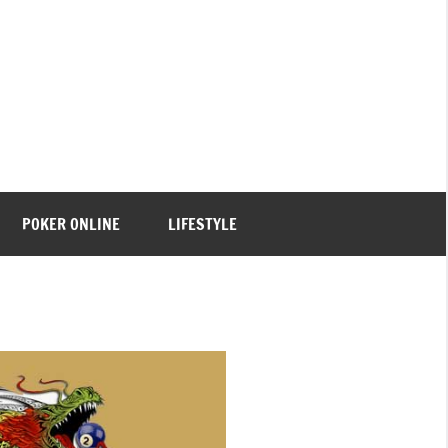
POKER ONLINE
LIFESTYLE