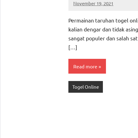
November 19, 2021
dokerot
No
comments
Permainan taruhan togel on
kalian dengar dan tidak asin
sangat populer dan salah sat
[…]
Read more
Togel Online