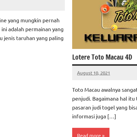
line yang mungkin pernah
g ini adalah permainan yang
u jenis taruhan yang paling
Lotere Toto Macau 4D
August 10, 2021
dokerot
No
comments
Toto Macau awalnya sanga
penjudi. Bagaimana hal itu 
pasaran judi togel yang bi
informasi juga […]
Read more