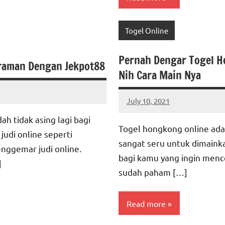
Togel Online
Pernah Dengar Togel H
eraman Dengan Jekpot88
Nih Cara Main Nya
July 10, 2021
dokerot
No
ah tidak asing lagi bagi
comments
Togel hongkong online ada
 judi online seperti
sangat seru untuk dimainka
nggemar judi online.
bagi kamu yang ingin menc
]
sudah paham […]
Read more