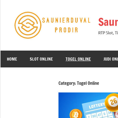
Skip
to
Saun
content
RTP Slot, 
HOME
SLOT ONLINE
TOGEL ONLINE
JUDI ON
Category:
Togel Online