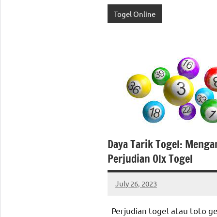
Togel Online
Daya Tarik Togel: Mengan
Perjudian Olx Togel
July 26, 2023
fawm08d7
No
comments
Perjudian togel atau toto ge