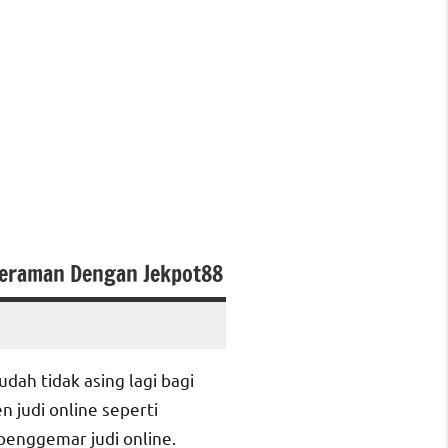
Teraman Dengan Jekpot88
udah tidak asing lagi bagi
en judi online seperti
enggemar judi online.