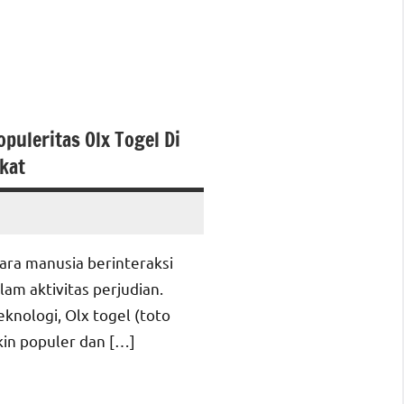
puleritas Olx Togel Di
kat
ara manusia berinteraksi
am aktivitas perjudian.
knologi, Olx togel (toto
kin populer dan […]