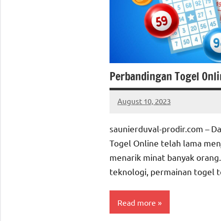
Perbandingan Togel Onli
August 10, 2023
fawm08d7
No
comments
saunierduval-prodir.com – Da
Togel Online telah lama men
menarik minat banyak orang
teknologi, permainan togel 
Read more