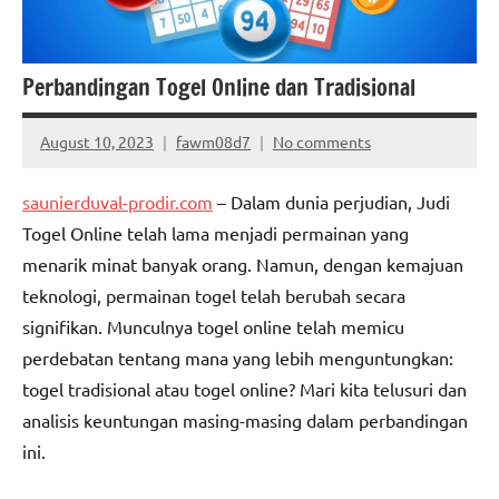
Perbandingan Togel Online dan Tradisional
August 10, 2023
fawm08d7
No comments
saunierduval-prodir.com
– Dalam dunia perjudian, Judi
Togel Online telah lama menjadi permainan yang
menarik minat banyak orang. Namun, dengan kemajuan
teknologi, permainan togel telah berubah secara
signifikan. Munculnya togel online telah memicu
perdebatan tentang mana yang lebih menguntungkan:
togel tradisional atau togel online? Mari kita telusuri dan
analisis keuntungan masing-masing dalam perbandingan
ini.