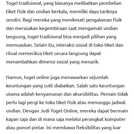
Togel tradisional, yang biasanya melibatkan pembelian
tiket fisik dan undian berkala, memiliki daya tariknya
sendiri. Bagi mereka yang menikmati pengalaman fisik
dan merasakan kegembiraan saat mengamati undian
langsung, togel tradisional bisa menjadi pilihan yang
memuaskan. Selain itu, interaksi sosial di toko tiket dan
ritual memeriksa tiket secara langsung dapat
menambahkan dimensi sosial yang menarik.
Namun, togel online juga menawarkan sejumlah
keuntungan yang sulit diabaikan. Salah satu keuntungan
utama adalah kenyamanan dan aksesibilitas. Pemain tidak
perlu lagi pergi ke toko tiket fisik atau menunggu jadwal
undian. Dengan Judi Togel Online, mereka dapat bermain
kapan saja dan di mana saja melalui perangkat komputer
atau ponsel pintar. Ini membawa fleksibilitas yang luar