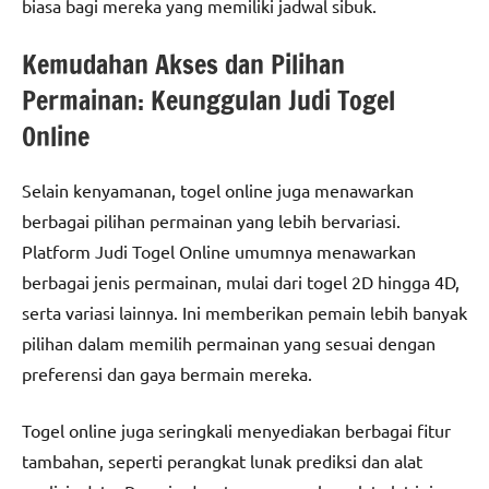
biasa bagi mereka yang memiliki jadwal sibuk.
Kemudahan Akses dan Pilihan
Permainan: Keunggulan Judi Togel
Online
Selain kenyamanan, togel online juga menawarkan
berbagai pilihan permainan yang lebih bervariasi.
Platform Judi Togel Online umumnya menawarkan
berbagai jenis permainan, mulai dari togel 2D hingga 4D,
serta variasi lainnya. Ini memberikan pemain lebih banyak
pilihan dalam memilih permainan yang sesuai dengan
preferensi dan gaya bermain mereka.
Togel online juga seringkali menyediakan berbagai fitur
tambahan, seperti perangkat lunak prediksi dan alat