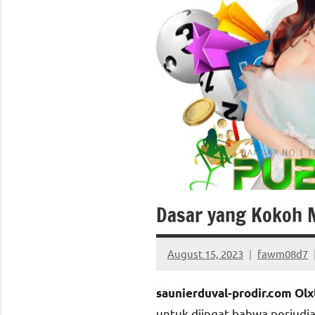
Dasar yang Kokoh M
August 15, 2023
fawm08d7
saunierduval-prodir.com
Olx
untuk diingat bahwa perjudi