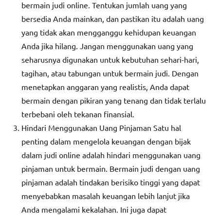
bermain judi online. Tentukan jumlah uang yang
bersedia Anda mainkan, dan pastikan itu adalah uang
yang tidak akan mengganggu kehidupan keuangan
Anda jika hilang. Jangan menggunakan uang yang
seharusnya digunakan untuk kebutuhan sehari-hari,
tagihan, atau tabungan untuk bermain judi. Dengan
menetapkan anggaran yang realistis, Anda dapat
bermain dengan pikiran yang tenang dan tidak terlalu
terbebani oleh tekanan finansial.
Hindari Menggunakan Uang Pinjaman Satu hal
penting dalam mengelola keuangan dengan bijak
dalam judi online adalah hindari menggunakan uang
pinjaman untuk bermain. Bermain judi dengan uang
pinjaman adalah tindakan berisiko tinggi yang dapat
menyebabkan masalah keuangan lebih lanjut jika
Anda mengalami kekalahan. Ini juga dapat