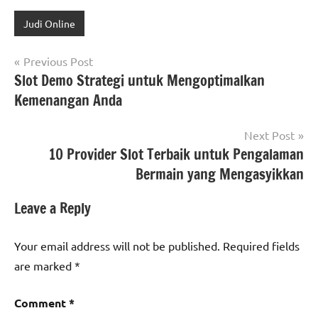
Judi Online
Post
Previous Post
Slot Demo Strategi untuk Mengoptimalkan
navigation
Kemenangan Anda
Next Post
10 Provider Slot Terbaik untuk Pengalaman
Bermain yang Mengasyikkan
Leave a Reply
Your email address will not be published.
Required fields
are marked
*
Comment
*