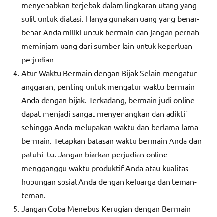
menyebabkan terjebak dalam lingkaran utang yang
sulit untuk diatasi. Hanya gunakan uang yang benar-
benar Anda miliki untuk bermain dan jangan pernah
meminjam uang dari sumber lain untuk keperluan
perjudian.
Atur Waktu Bermain dengan Bijak Selain mengatur
anggaran, penting untuk mengatur waktu bermain
Anda dengan bijak. Terkadang, bermain judi online
dapat menjadi sangat menyenangkan dan adiktif
sehingga Anda melupakan waktu dan berlama-lama
bermain. Tetapkan batasan waktu bermain Anda dan
patuhi itu. Jangan biarkan perjudian online
mengganggu waktu produktif Anda atau kualitas
hubungan sosial Anda dengan keluarga dan teman-
teman.
Jangan Coba Menebus Kerugian dengan Bermain