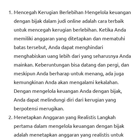
Mencegah Kerugian Berlebihan Mengelola keuangan
dengan bijak dalam judi online adalah cara terbaik
untuk mencegah kerugian berlebihan. Ketika Anda
memiliki anggaran yang ditetapkan dan mematuhi
batas tersebut, Anda dapat menghindari
menghabiskan uang lebih dari yang seharusnya Anda
mainkan. Keberuntungan bisa datang dan pergi, dan
meskipun Anda berharap untuk menang, ada juga
kemungkinan Anda akan mengalami kekalahan.
Dengan mengelola keuangan Anda dengan bijak,
Anda dapat melindungi diri dari kerugian yang
berpotensi merugikan.
Menetapkan Anggaran yang Realistis Langkah
pertama dalam mengelola keuangan dengan bijak
adalah menetapkan anggaran yang realistis untuk