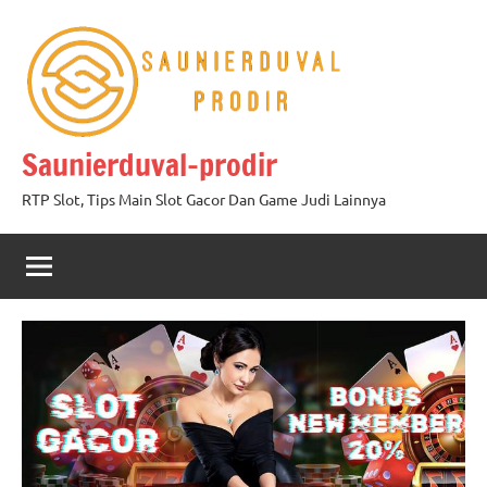
Skip
to
content
Saunierduval-prodir
RTP Slot, Tips Main Slot Gacor Dan Game Judi Lainnya