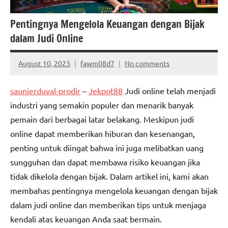
Pentingnya Mengelola Keuangan dengan Bijak
dalam Judi Online
August 10, 2023
fawm08d7
No comments
saunierduval-prodir
–
Jekpot88
Judi online telah menjadi
industri yang semakin populer dan menarik banyak
pemain dari berbagai latar belakang. Meskipun judi
online dapat memberikan hiburan dan kesenangan,
penting untuk diingat bahwa ini juga melibatkan uang
sungguhan dan dapat membawa risiko keuangan jika
tidak dikelola dengan bijak. Dalam artikel ini, kami akan
membahas pentingnya mengelola keuangan dengan bijak
dalam judi online dan memberikan tips untuk menjaga
kendali atas keuangan Anda saat bermain.