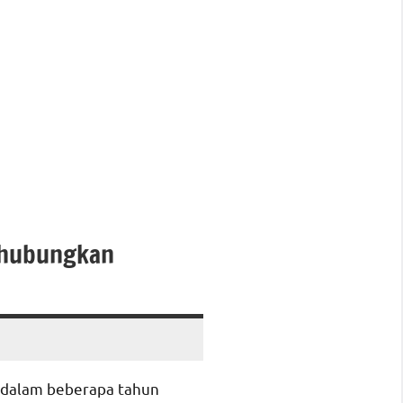
ghubungkan
 dalam beberapa tahun