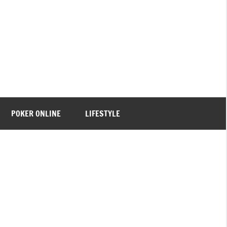
POKER ONLINE
LIFESTYLE