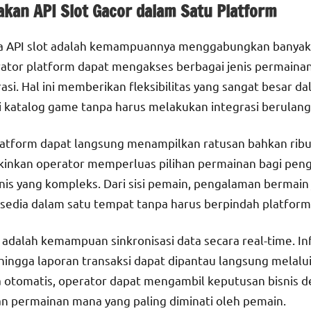
an API Slot Gacor dalam Satu Platform
a API slot adalah kemampuannya menggabungkan banyak 
tor platform dapat mengakses berbagai jenis permaina
rasi. Hal ini memberikan fleksibilitas yang sangat besar 
katalog game tanpa harus melakukan integrasi berulang
platform dapat langsung menampilkan ratusan bahkan rib
kinkan operator memperluas pilihan permainan bagi pen
is yang kompleks. Dari sisi pemain, pengalaman bermain
edia dalam satu tempat tanpa harus berpindah platform
 adalah kemampuan sinkronisasi data secara real-time. Inf
hingga laporan transaksi dapat dipantau langsung melal
ra otomatis, operator dapat mengambil keputusan bisnis d
n permainan mana yang paling diminati oleh pemain.