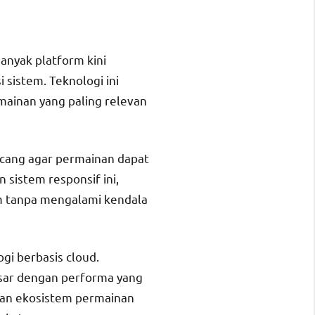
Banyak platform kini
sistem. Teknologi ini
ainan yang paling relevan
ancang agar permainan dapat
 sistem responsif ini,
m tanpa mengalami kendala
gi berbasis cloud.
sar dengan performa yang
ikan ekosistem permainan