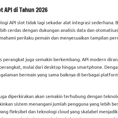
ot API di Tahun 2026
gi API slot tidak lagi sekadar alat integrasi sederhana. 
h cerdas dengan dukungan analisis data dan otomatisasi 
hami perilaku pemain dan menyesuaikan tampilan perm
intas perangkat juga semakin berkembang. API modern dir
 perangkat, mulai dari desktop hingga smartphone. Dengan
galaman bermain yang sama baiknya di berbagai platfor
 juga diperkirakan akan semakin terhubung dengan teknolo
kinkan sistem menangani jumlah pengguna yang lebih be
 yang fleksibel dan teknologi cloud yang skalabel menjad