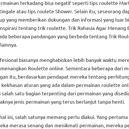
mainan terkadang bisa negatif seperti tips roulette Mart
rtingale atau tips roulete Shower. Selain itu, seseorang 
rup yang memberikan dukungan dan informasi yang luar bia
spirasi tentang trik roulette. Trik Rahasia Agar Menang
ada beberapa pandangan yang berbeda tentang Trik Roule
lainnya.
ofesional biasanya menghabiskan lebih banyak waktu me
emenangkan Roulette online. Sementara beberapa dari m
engan itu, berdasarkan pendapat mereka tentang perhitung
ekhasan aturan yang ada dalam permainan roulette onlin
 salah satu bagian terpenting dari permainan yang disedi
knya jenis permainan yang terus berlanjut tanpa henti.
 hal ini, salah satunya memang perlu diakui. Yang pertam
reka merasa senang dan menikmati permainan, mereka p