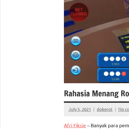
Rahasia Menang Rou
July 5, 2021
dokerot
No c
Afri Fiksie
– Banyak para pem