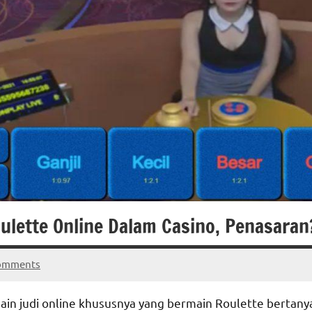
lette Online Dalam Casino, Penasaran
omments
ain judi online khususnya yang bermain Roulette bertany