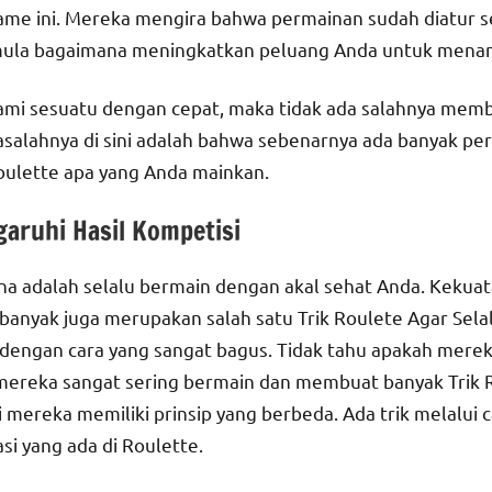
me ini. Mereka mengira bahwa permainan sudah diatur se
ormula bagaimana meningkatkan peluang Anda untuk mena
ami sesuatu dengan cepat, maka tidak ada salahnya mem
Masalahnya di sini adalah bahwa sebenarnya ada banyak p
oulette apa yang Anda mainkan.
aruhi Hasil Kompetisi
ana adalah selalu bermain dengan akal sehat Anda. Kekua
banyak juga merupakan salah satu Trik Roulete Agar Sel
 dengan cara yang sangat bagus. Tidak tahu apakah mere
mereka sangat sering bermain dan membuat banyak Trik R
ereka memiliki prinsip yang berbeda. Ada trik melalui c
i yang ada di Roulette.