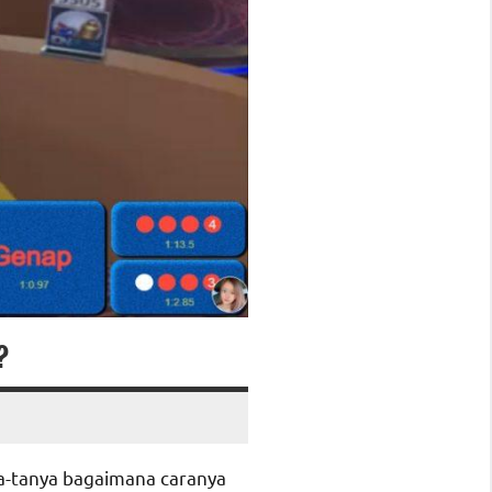
?
a-tanya bagaimana caranya