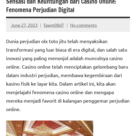
Sensasi dan Keuntungan dari Casino Online:
Fenomena Perjudian Digital
June 27, 2023
fawm08d7
No comments
Dunia perjudian
olx toto jitu
telah menyaksikan
transformasi yang luar biasa di era digital, dan salah satu
inovasi yang paling menonjol adalah munculnya casino
online. Casino online telah menciptakan gelombang baru
dalam industri perjudian, membawa kegembiraan dari
kasino fisik ke layar kita. Dalam artikel ini, kita akan
menjelajahi fenomena casino online dan mengapa
mereka menjadi favorit di kalangan penggemar perjudian
online.