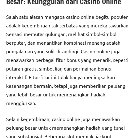
Besar: Keunggulan dari Casino Online
Salah satu alasan mengapa casino online begitu populer
adalah kegembiraan tak terbatas yang mereka tawarkan.
Sensasi memutar gulungan, melihat simbol-simbol
berputar, dan menantikan kombinasi menang adalah
pengalaman yang sulit ditandingi. Casino online juga
menawarkan berbagai fitur bonus yang menarik, seperti
putaran gratis, simbol liar, dan permainan bonus
interaktif. Fitur-fitur ini tidak hanya meningkatkan
kesenangan bermain, tetapi juga memberikan peluang
yang lebih besar untuk memenangkan hadiah
menggiurkan.
Selain kegembiraan, casino online juga menawarkan
peluang besar untuk memenangkan hadiah uang tunai
yang substansial. Beberapa slot memiliki jackpot