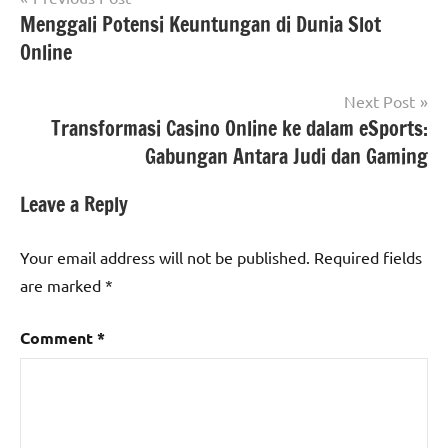
Menggali Potensi Keuntungan di Dunia Slot
navigation
Online
Next Post
Transformasi Casino Online ke dalam eSports:
Gabungan Antara Judi dan Gaming
Leave a Reply
Your email address will not be published.
Required fields
are marked
*
Comment
*