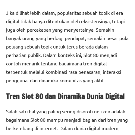
Jika dilihat lebih dalam, popularitas sebuah topik di era
digital tidak hanya ditentukan oleh eksistensinya, tetapi
juga oleh percakapan yang menyertainya. Semakin
banyak orang yang berbagi pendapat, semakin besar pula
peluang sebuah topik untuk terus berada dalam
perhatian publik. Dalam konteks ini, Slot 80 menjadi
contoh menarik tentang bagaimana tren digital
terbentuk melalui kombinasi rasa penasaran, interaksi
pengguna, dan dinamika komunitas yang aktif.
Tren Slot 80 dan Dinamika Dunia Digital
Salah satu hal yang paling sering disoroti netizen adalah
bagaimana Slot 80 mampu menjadi bagian dari tren yang
berkembang di internet. Dalam dunia digital modern,