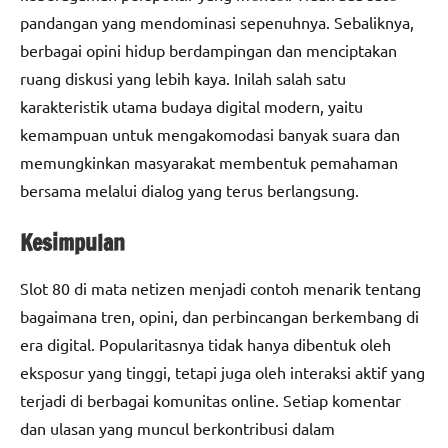
pandangan yang mendominasi sepenuhnya. Sebaliknya,
berbagai opini hidup berdampingan dan menciptakan
ruang diskusi yang lebih kaya. Inilah salah satu
karakteristik utama budaya digital modern, yaitu
kemampuan untuk mengakomodasi banyak suara dan
memungkinkan masyarakat membentuk pemahaman
bersama melalui dialog yang terus berlangsung.
Kesimpulan
Slot 80 di mata netizen menjadi contoh menarik tentang
bagaimana tren, opini, dan perbincangan berkembang di
era digital. Popularitasnya tidak hanya dibentuk oleh
eksposur yang tinggi, tetapi juga oleh interaksi aktif yang
terjadi di berbagai komunitas online. Setiap komentar
dan ulasan yang muncul berkontribusi dalam