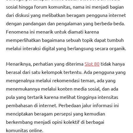
sosial hingga forum komunitas, nama ini menjadi bagian
dari diskusi yang melibatkan beragam pengguna internet
dengan pandangan dan pengalaman yang berbeda-beda.
Fenomena ini menarik untuk diamati karena
memperlihatkan bagaimana sebuah topik dapat tumbuh
melalui interaksi digital yang berlangsung secara organik.
Menariknya, perhatian yang diterima
Slot 80
tidak hanya
berasal dari satu kelompok tertentu. Ada pengguna yang
mengenalnya melalui rekomendasi teman, ada yang
menemukannya melalui konten media sosial, dan ada
pula yang tertarik karena melihat tingginya intensitas
pembahasan di internet. Perbedaan jalur informasi ini
menciptakan beragam persepsi yang kemudian
berkembang menjadi opini kolektif di berbagai
komunitas online.