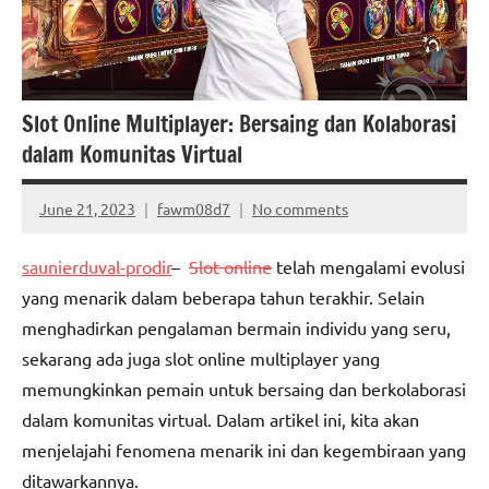
Slot Online Multiplayer: Bersaing dan Kolaborasi
dalam Komunitas Virtual
June 21, 2023
fawm08d7
No comments
saunierduval-prodir
–
Slot online
telah mengalami evolusi
yang menarik dalam beberapa tahun terakhir. Selain
menghadirkan pengalaman bermain individu yang seru,
sekarang ada juga slot online multiplayer yang
memungkinkan pemain untuk bersaing dan berkolaborasi
dalam komunitas virtual. Dalam artikel ini, kita akan
menjelajahi fenomena menarik ini dan kegembiraan yang
ditawarkannya.