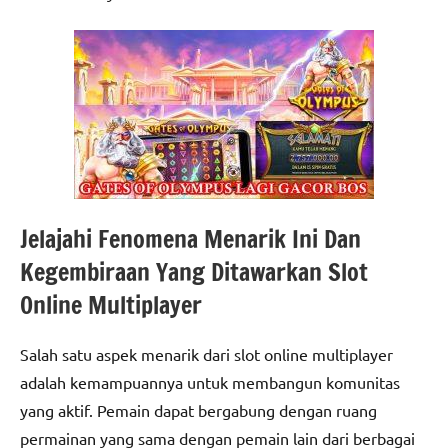
Jelajahi Fenomena Menarik Ini Dan
Kegembiraan Yang Ditawarkan Slot
Online Multiplayer
Salah satu aspek menarik dari slot online multiplayer
adalah kemampuannya untuk membangun komunitas
yang aktif. Pemain dapat bergabung dengan ruang
permainan yang sama dengan pemain lain dari berbagai