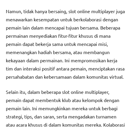
Namun, tidak hanya bersaing, slot online multiplayer juga
menawarkan kesempatan untuk berkolaborasi dengan
pemain lain dalam mencapai tujuan bersama. Beberapa
permainan menyediakan fitur-fitur khusus di mana
pemain dapat bekerja sama untuk mencapai misi,
memenangkan hadiah bersama, atau membangun
kekayaan dalam permainan. Ini mempromosikan kerja
tim dan interaksi positif antara pemain, menciptakan rasa
persahabatan dan kebersamaan dalam komunitas virtual.
Selain itu, dalam beberapa slot online multiplayer,
pemain dapat membentuk klub atau kelompok dengan
pemain lain. Ini memungkinkan mereka untuk berbagi
strategi, tips, dan saran, serta mengadakan turnamen
atau acara khusus di dalam komunitas mereka. Kolaborasi