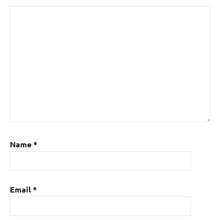
Name
*
Email
*