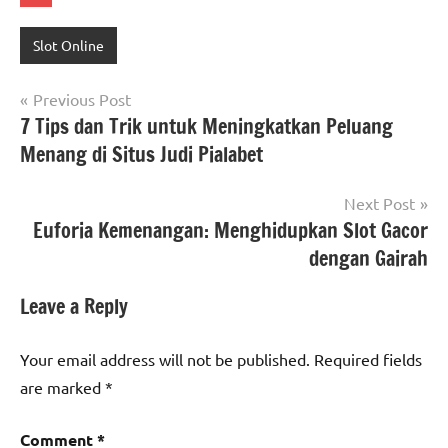
Slot Online
Post
Previous Post
7 Tips dan Trik untuk Meningkatkan Peluang
navigation
Menang di Situs Judi Pialabet
Next Post
Euforia Kemenangan: Menghidupkan Slot Gacor
dengan Gairah
Leave a Reply
Your email address will not be published.
Required fields
are marked
*
Comment
*