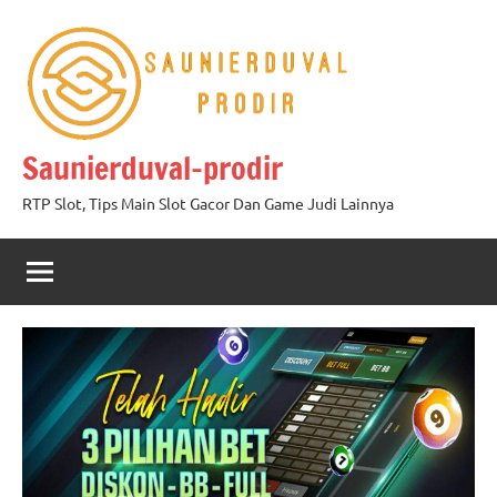
Skip
to
content
Saunierduval-prodir
RTP Slot, Tips Main Slot Gacor Dan Game Judi Lainnya