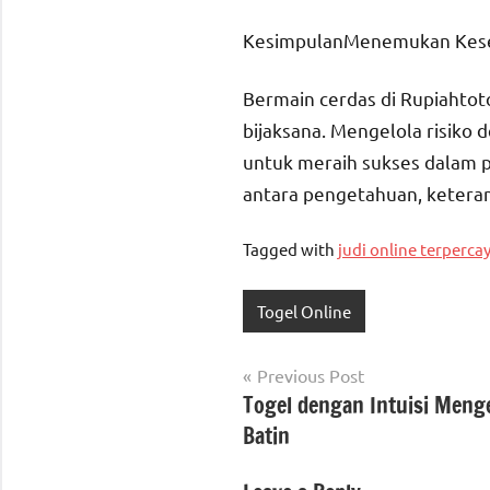
KesimpulanMenemukan Kese
Bermain cerdas di Rupiahtot
bijaksana. Mengelola risiko 
untuk meraih sukses dalam p
antara pengetahuan, keteramp
Tagged with
judi online terperca
Togel Online
Post
Previous Post
Togel dengan Intuisi Men
navigation
Batin