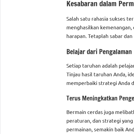
Kesabaran dalam Perm
Salah satu rahasia sukses t
menghasilkan kemenangan, d
harapan. Tetaplah sabar dan 
Belajar dari Pengalaman
Setiap taruhan adalah pelaj
Tinjau hasil taruhan Anda, i
memperbaiki strategi Anda d
Terus Meningkatkan Peng
Bermain cerdas juga melibat
peraturan, dan strategi yan
permainan, semakin baik An