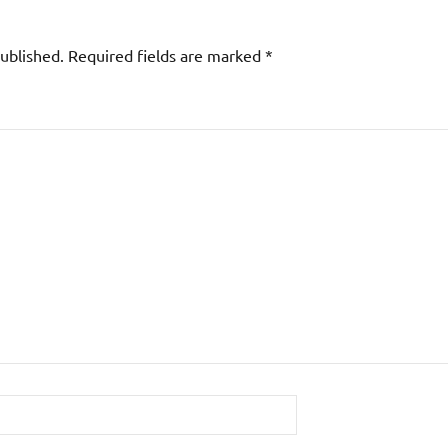
published.
Required fields are marked
*