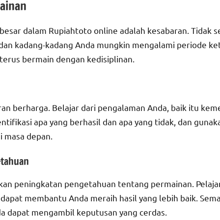
ainan
erbesar dalam Rupiahtoto online adalah kesabaran. Tidak 
an kadang-kadang Anda mungkin mengalami periode ketik
terus bermain dengan kedisiplinan.
aran berharga. Belajar dari pengalaman Anda, baik itu ke
dentifikasi apa yang berhasil dan apa yang tidak, dan guna
i masa depan.
etahuan
kan peningkatan pengetahuan tentang permainan. Pelajari
g dapat membantu Anda meraih hasil yang lebih baik. Sem
da dapat mengambil keputusan yang cerdas.