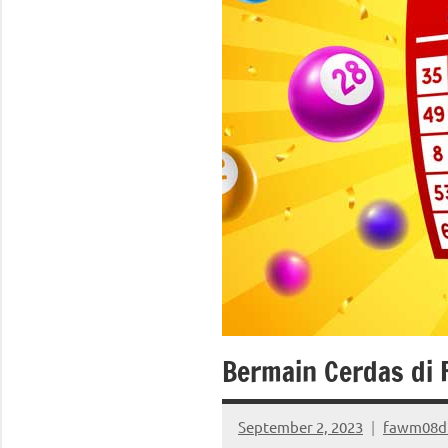
Bermain Cerdas di
September 2, 2023
fawm08d