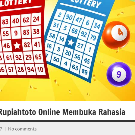
 Rupiahtoto Online Membuka Rahasia
7
No comments