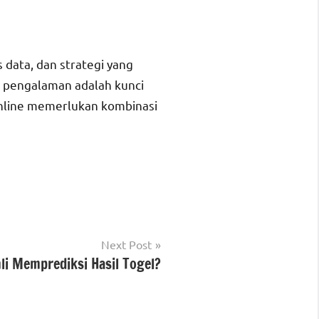
 data, dan strategi yang
ap pengalaman adalah kunci
online memerlukan kombinasi
Next Post
li Memprediksi Hasil Togel?