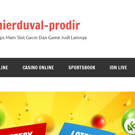
ierduval-prodir
Tips Main Slot Gacor Dan Game Judi Lainnya
LINE
CASINO ONLINE
SPORTSBOOK
IDN LIVE