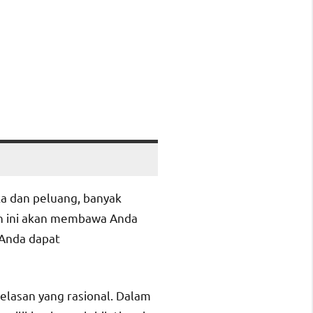
a dan peluang, banyak
an ini akan membawa Anda
 Anda dapat
lasan yang rasional. Dalam