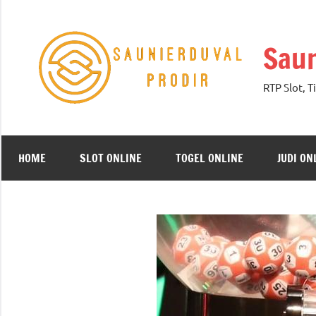
Skip
to
Saun
content
RTP Slot, 
HOME
SLOT ONLINE
TOGEL ONLINE
JUDI ON