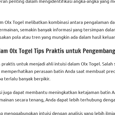
peran penting dalam mengidentifikasi angka-angka yang me
m Olx Togel melibatkan kombinasi antara pengalaman d
permainan, semakin banyak informasi yang tersimpan dala
kan pola atau tren yang mungkin ada dalam hasil keluar
dalam Olx Togel Tips Praktis untuk Pengemban
praktis untuk menjadi ahli intuisi dalam Olx Togel. Sala
ih memperhatikan perasaan batin Anda saat membuat pred
 terlalu banyak berpikir.
sasi juga dapat membantu meningkatkan ketajaman batin
rmainan secara tenang, Anda dapat lebih terhubung dengan
tap menggabungkan intuisi dengan analisis yang lebih il