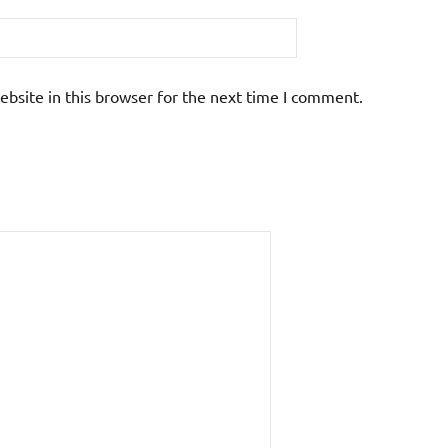
bsite in this browser for the next time I comment.