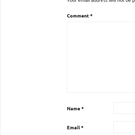
Comment
*
Name
*
Email
*