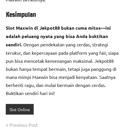
Kesimpulan
Slot Maxwin di Jekpot88 bukan cuma mitos—ini
adalah peluang nyata yang bisa Anda buktikan
sendiri.
Dengan pendekatan yang cerdas, strategi
terukur, dan kepercayaan pada platform yang fair, siapa
pun bisa mencetak kemenangan maksimal. Jekpot88
bukan hanya tempat bermain, tetapi juga panggung di
mana mimpi Maxwin bisa menjadi kenyataan. Saatnya
berhenti ragu, dan mulai bermain dengan cerdas.
Buktikan sendiri hari ini!
Slot Online
Post
Previous Post