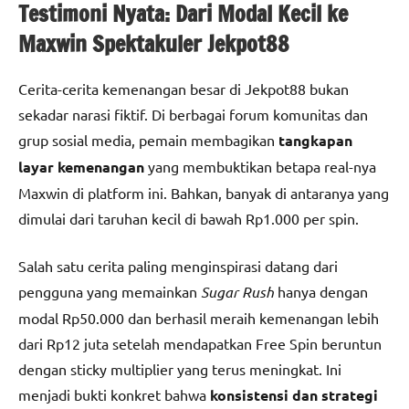
Testimoni Nyata: Dari Modal Kecil ke
Maxwin Spektakuler Jekpot88
Cerita-cerita kemenangan besar di Jekpot88 bukan
sekadar narasi fiktif. Di berbagai forum komunitas dan
grup sosial media, pemain membagikan
tangkapan
layar kemenangan
yang membuktikan betapa real-nya
Maxwin di platform ini. Bahkan, banyak di antaranya yang
dimulai dari taruhan kecil di bawah Rp1.000 per spin.
Salah satu cerita paling menginspirasi datang dari
pengguna yang memainkan
Sugar Rush
hanya dengan
modal Rp50.000 dan berhasil meraih kemenangan lebih
dari Rp12 juta setelah mendapatkan Free Spin beruntun
dengan sticky multiplier yang terus meningkat. Ini
menjadi bukti konkret bahwa
konsistensi dan strategi