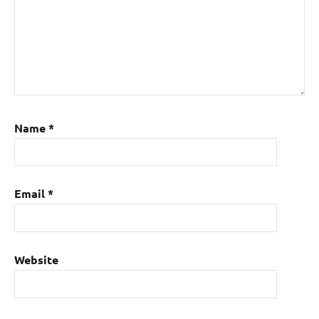
Name
*
Email
*
Website