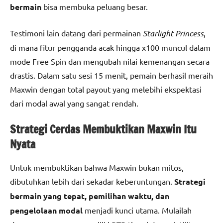
bermain
bisa membuka peluang besar.
Testimoni lain datang dari permainan
Starlight Princess
,
di mana fitur pengganda acak hingga x100 muncul dalam
mode Free Spin dan mengubah nilai kemenangan secara
drastis. Dalam satu sesi 15 menit, pemain berhasil meraih
Maxwin dengan total payout yang melebihi ekspektasi
dari modal awal yang sangat rendah.
Strategi Cerdas Membuktikan Maxwin Itu
Nyata
Untuk membuktikan bahwa Maxwin bukan mitos,
dibutuhkan lebih dari sekadar keberuntungan.
Strategi
bermain yang tepat, pemilihan waktu, dan
pengelolaan modal
menjadi kunci utama. Mulailah