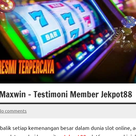
 Maxwin – Testimoni Member Jekpot88
No comments
 balik setiap kemenangan besar dalam dunia slot online, 