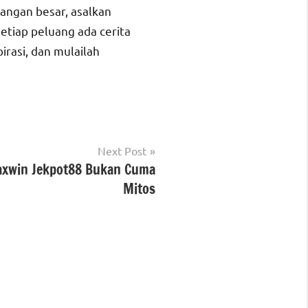
ngan besar, asalkan
setiap peluang ada cerita
irasi, dan mulailah
Next Post
Maxwin Jekpot88 Bukan Cuma
Mitos