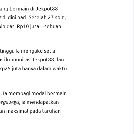
yang bermain di Jekpot88
s
di dini hari. Setelah 27 spin,
ih dari Rp10 juta—sebuah
tinggi. Ia mengaku setia
usi komunitas Jekpot88 dan
 Rp25 juta hanya dalam waktu
gi. Ia membagi modal bermain
Megaways
, ia mendapatkan
an maksimal pada taruhan