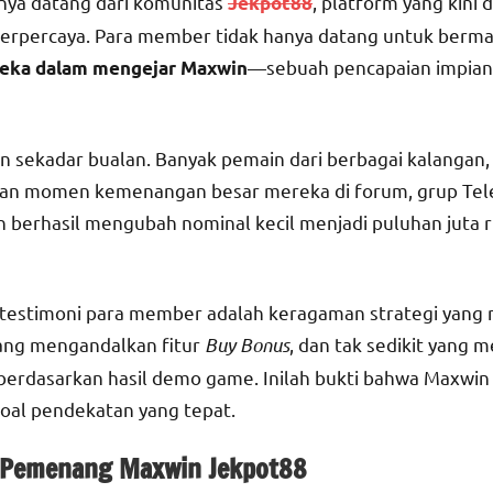
unya datang dari komunitas
, platform yang kini 
Jekpot88
terpercaya. Para member tidak hanya datang untuk bermai
—sebuah pencapaian impian 
reka dalam mengejar Maxwin
kan sekadar bualan. Banyak pemain dari berbagai kalanga
kan momen kemenangan besar mereka di forum, grup Tele
n berhasil mengubah nominal kecil menjadi puluhan juta r
i testimoni para member adalah keragaman strategi yang
yang mengandalkan fitur
Buy Bonus
, dan tak sedikit yang
berdasarkan hasil demo game. Inilah bukti bahwa Maxwin
soal pendekatan yang tepat.
a Pemenang Maxwin Jekpot88