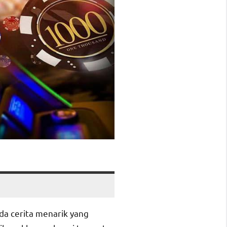
ada cerita menarik yang