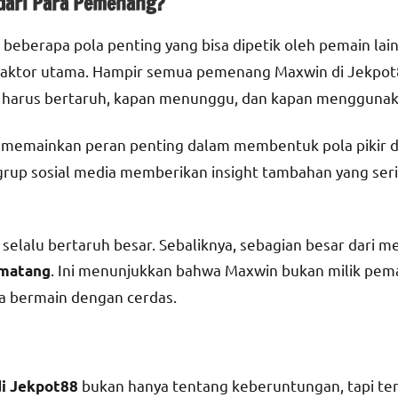
 dari Para Pemenang?
da beberapa pola penting yang bisa dipetik oleh pemain lai
faktor utama. Hampir semua pemenang Maxwin di Jekpot8
 harus bertaruh, kapan menunggu, dan kapan menggunak
memainkan peran penting dalam membentuk pola pikir da
grup sosial media memberikan insight tambahan yang seri
 selalu bertaruh besar. Sebaliknya, sebagian besar dari
. Ini menunjukkan bahwa Maxwin bukan milik pema
 matang
ra bermain dengan cerdas.
bukan hanya tentang keberuntungan, tapi tent
di Jekpot88