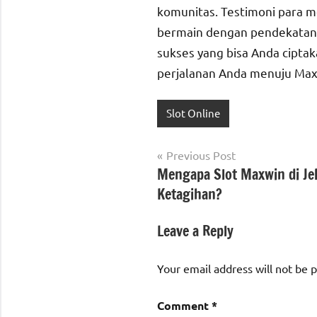
komunitas. Testimoni para 
bermain dengan pendekatan ya
sukses yang bisa Anda ciptak
perjalanan Anda menuju Maxw
Slot Online
Post
Previous Post
Mengapa Slot Maxwin di Jek
navigation
Ketagihan?
Leave a Reply
Your email address will not be 
Comment
*