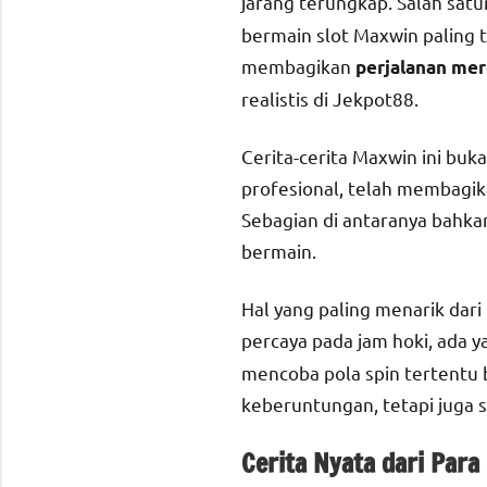
jarang terungkap. Salah sat
bermain slot Maxwin paling 
membagikan
perjalanan me
realistis di Jekpot88.
Cerita-cerita Maxwin ini bu
profesional, telah membagi
Sebagian di antaranya bahka
bermain.
Hal yang paling menarik dar
percaya pada jam hoki, ada 
mencoba pola spin tertentu 
keberuntungan, tetapi juga 
Cerita Nyata dari Par