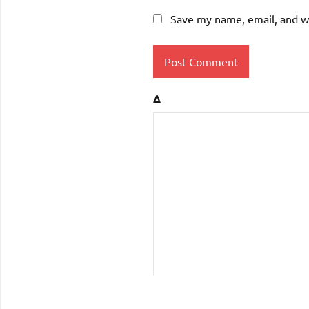
Save my name, email, and we
Δ